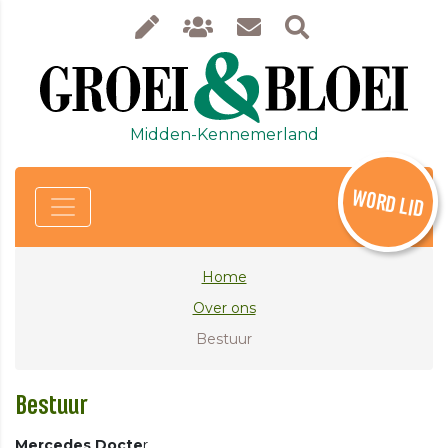
Midden-Kennemerland
WORD LID
Home
Over ons
Bestuur
Bestuur
Mercedes Docte
r