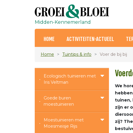
Midden-Kennemerland
HOME
ACTIVITEITEN-ACTUEEL
TE
Home
Tuintips & info
Voer de bij bij
Voerde
Ecologisch tuinieren met
Iris Veltman
We hore
hebben.
Goede buren
tuinen, 
moestuinieren
zijn er
diersoor
Moestuinieren met
zij? Th
Moesmeisje Rijs
bestuiv