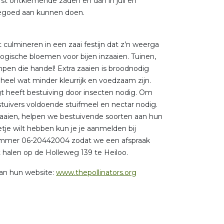
erst ontkiemende zaden en dan in juli en
tegoed aan kunnen doen.
culmineren in een zaai festijn dat z’n weerga
ogische bloemen voor bijen inzaaien. Tuinen,
pen die handel! Extra zaaien is broodnodig
heel wat minder kleurrijk en voedzaam zijn.
gt heeft bestuiving door insecten nodig. Om
tuivers voldoende stuifmeel en nectar nodig.
zaaien, helpen we bestuivende soorten aan hun
tje wilt hebben kun je je aanmelden bij
ummer 06-20442004 zodat we een afspraak
 halen op de Holleweg 139 te Heiloo.
dan hun website:
www.thepollinators.org