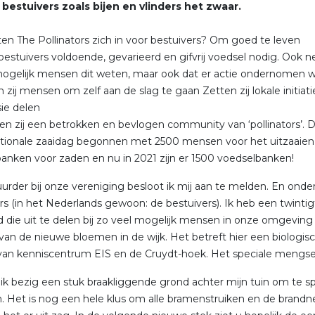
bestuivers zoals bijen en vlinders het zwaar.
en The Pollinators zich in voor bestuivers? Om goed te leven
estuivers voldoende, gevarieerd en gifvrij voedsel nodig. Ook nest
ogelijk mensen dit weten, maar ook dat er actie ondernomen wor
 zij mensen om zelf aan de slag te gaan Zetten zij lokale initiati
ie delen
n zij een betrokken en bevlogen community van ‘pollinators’. De 
tionale zaaidag begonnen met 2500 mensen voor het uitzaaien
anken voor zaden en nu in 2021 zijn er 1500 voedselbanken!
uurder bij onze vereniging besloot ik mij aan te melden. En ond
ors (in het Nederlands gewoon: de bestuivers). Ik heb een twinti
 die uit te delen bij zo veel mogelijk mensen in onze omgeving
van de nieuwe bloemen in de wijk. Het betreft hier een biologi
van kenniscentrum EIS en de Cruydt-hoek. Het speciale mengsel
 ik bezig een stuk braakliggende grond achter mijn tuin om te s
n. Het is nog een hele klus om alle bramenstruiken en de brandne