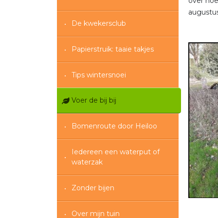
over hoe
augustus
De kwekersclub
Papierstruik: taaie takjes
Tips wintersnoei
Voer de bij bij
Bomenroute door Heiloo
Iedereen een waterput of
waterzak
Zonder bijen
Over mijn tuin