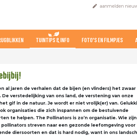
aanmelden nieuw
RUGBLIKKEN
TUINTIPS & INFO
FOTO'S EN FILMPJES
bijbij!
n al jaren de verhalen dat de bijen (en vlinders) het zwaar
 De verstedelijking van ons land, de verstening van onze
het gif in de natuur. Je wordt er niet vrolijk(er) van. Gelukk
 ook organisaties die zich inspannen om de bestuivende
ten te helpen. The Pollinators is zo’n organisatie. Wie zijn
e pollinators streven naar een gezonde leefomgeving voor
ende diersoorten en dat is hard nodig, want in ons landsc