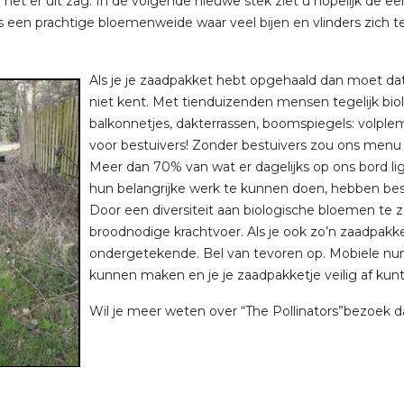
 het er uit zag. In de volgende nieuwe stek ziet u hopelijk de e
 een prachtige bloemenweide waar veel bijen en vlinders zich 
Als je je zaadpakket hebt opgehaald dan moet dat 
niet kent. Met tienduizenden mensen tegelijk biol
balkonnetjes, dakterrassen, boomspiegels: volplem
voor bestuivers! Zonder bestuivers zou ons menu 
Meer dan 70% van wat er dagelijks op ons bord li
hun belangrijke werk te kunnen doen, hebben bes
Door een diversiteit aan biologische bloemen te 
broodnodige krachtvoer. Als je ook zo’n zaadpakke
ondergetekende. Bel van tevoren op. Mobiele n
kunnen maken en je je zaadpakketje veilig af kunt
Wil je meer weten over “The Pollinators”bezoek 