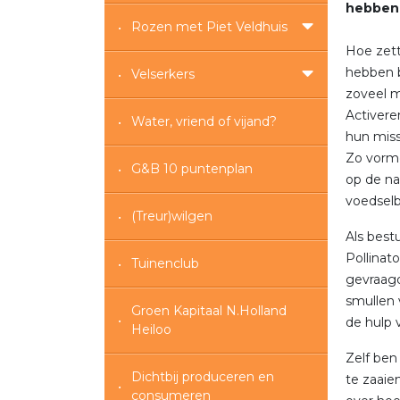
hebben 
Rozen met Piet Veldhuis
Hoe zett
hebben b
Velserkers
zoveel m
Activeren
Water, vriend of vijand?
hun miss
Zo vorme
G&B 10 puntenplan
op de na
voedselb
(Treur)wilgen
Als best
Pollinat
Tuinenclub
gevraagd
smullen 
Groen Kapitaal N.Holland
de hulp 
Heiloo
Zelf ben
Dichtbij produceren en
te zaaie
consumeren