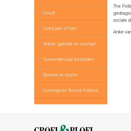
The Poll
Goud!
gedragsv
sociale 
Goed jaar of niet
Anke van
Water: gebrek en overlast
Duizendknoop bestrijden
Bomen en buren
Groenspoor Noord-Holland