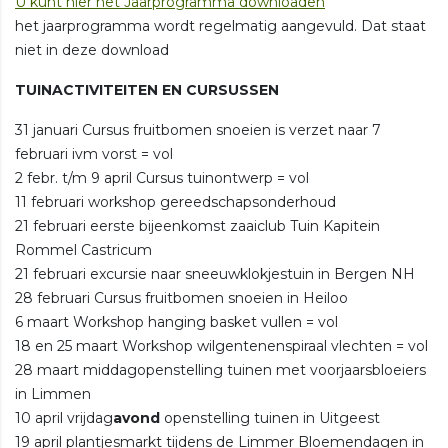
U kunt hier het Jaarprogramma downloaden
het jaarprogramma wordt regelmatig aangevuld. Dat staat
niet in deze download
TUINACTIVITEITEN EN CURSUSSEN
31 januari
Cursus fruitbomen snoeien is verzet naar 7
februari ivm vorst = vol
2 febr. t/m 9 april Cursus tuinontwerp = vol
11 februari workshop gereedschapsonderhoud
21 februari eerste bijeenkomst zaaiclub Tuin Kapitein
Rommel Castricum
21 februari excursie naar sneeuwklokjestuin in Bergen NH
28 februari Cursus fruitbomen snoeien in Heiloo
6 maart Workshop hanging basket vullen = vol
18 en 25 maart Workshop wilgentenenspiraal vlechten = vol
28 maart middagopenstelling tuinen met voorjaarsbloeiers
in Limmen
10 april vrijdag
avond
openstelling tuinen in Uitgeest
19 april plantjesmarkt tijdens de Limmer Bloemendagen in