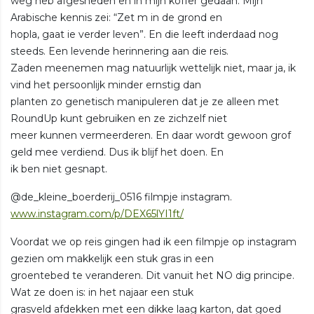
weg heb afgesneden en in mijn koffer gedaan. Mijn
Arabische kennis zei: “Zet m in de grond en
hopla, gaat ie verder leven”. En die leeft inderdaad nog
steeds. Een levende herinnering aan die reis.
Zaden meenemen mag natuurlijk wettelijk niet, maar ja, ik
vind het persoonlijk minder ernstig dan
planten zo genetisch manipuleren dat je ze alleen met
RoundUp kunt gebruiken en ze zichzelf niet
meer kunnen vermeerderen. En daar wordt gewoon grof
geld mee verdiend. Dus ik blijf het doen. En
ik ben niet gesnapt.
@de_kleine_boerderij_0516 filmpje instagram.
www.instagram.com/p/DEX65lYI1ft/
Voordat we op reis gingen had ik een filmpje op instagram
gezien om makkelijk een stuk gras in een
groentebed te veranderen. Dit vanuit het NO dig principe.
Wat ze doen is: in het najaar een stuk
grasveld afdekken met een dikke laag karton, dat goed