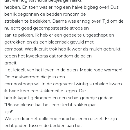
dat we nog wat extra bedjes gemaakt
hebben. En toen was er nog een halve bigbag over! Dus
ben ik begonnen de bedden rondom de
strobalen te bedekken. Daarna was er nog over! Tijd om de
nu echt goed gecomposteerde strobalen
aan te pakken. Ik heb er een gedeelte uitgeschept en
getrokken en als een bloembak gevuld met
compost. Wat ik eruit trok heb ik weer als mulch gebruikt
tegen het kweekgras dat rondom de balen
groeit
Het krioelt van het leven in de balen. Mooie rode wormen!
De mestwormen die je in een
composthoop wil. In de ongeveer twintig strobalen kwam
ik twee keer een slakkeneitje tegen. Die
heb ik kapot geknepen en een schietgebedje gedaan.
“Please please laat het een slecht slakkenjaar
zijn!”
We zijn door het dolle hoe mooi het er nu uitziet! Er zijn
echt paden tussen de bedden aan het