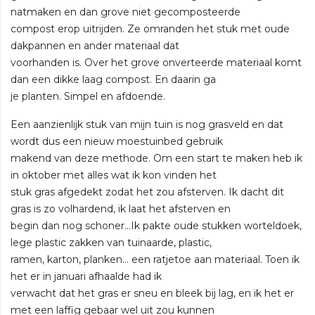
natmaken en dan grove niet gecomposteerde
compost erop uitrijden. Ze omranden het stuk met oude
dakpannen en ander materiaal dat
voorhanden is. Over het grove onverteerde materiaal komt
dan een dikke laag compost. En daarin ga
je planten. Simpel en afdoende.
Een aanzienlijk stuk van mijn tuin is nog grasveld en dat
wordt dus een nieuw moestuinbed gebruik
makend van deze methode. Om een start te maken heb ik
in oktober met alles wat ik kon vinden het
stuk gras afgedekt zodat het zou afsterven. Ik dacht dit
gras is zo volhardend, ik laat het afsterven en
begin dan nog schoner…Ik pakte oude stukken worteldoek,
lege plastic zakken van tuinaarde, plastic,
ramen, karton, planken… een ratjetoe aan materiaal. Toen ik
het er in januari afhaalde had ik
verwacht dat het gras er sneu en bleek bij lag, en ik het er
met een laffig gebaar wel uit zou kunnen