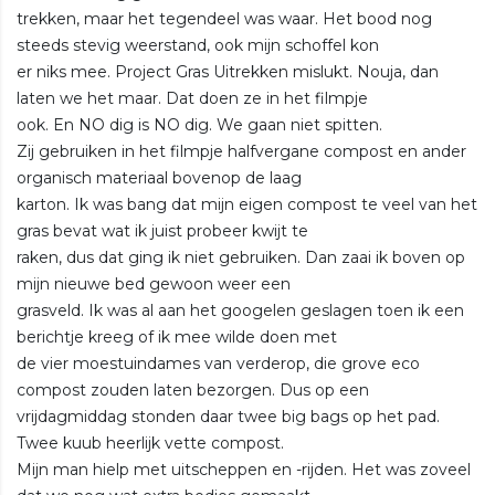
trekken, maar het tegendeel was waar. Het bood nog
steeds stevig weerstand, ook mijn schoffel kon
er niks mee. Project Gras Uitrekken mislukt. Nouja, dan
laten we het maar. Dat doen ze in het filmpje
ook. En NO dig is NO dig. We gaan niet spitten.
Zij gebruiken in het filmpje halfvergane compost en ander
organisch materiaal bovenop de laag
karton. Ik was bang dat mijn eigen compost te veel van het
gras bevat wat ik juist probeer kwijt te
raken, dus dat ging ik niet gebruiken. Dan zaai ik boven op
mijn nieuwe bed gewoon weer een
grasveld. Ik was al aan het googelen geslagen toen ik een
berichtje kreeg of ik mee wilde doen met
de vier moestuindames van verderop, die grove eco
compost zouden laten bezorgen. Dus op een
vrijdagmiddag stonden daar twee big bags op het pad.
Twee kuub heerlijk vette compost.
Mijn man hielp met uitscheppen en -rijden. Het was zoveel